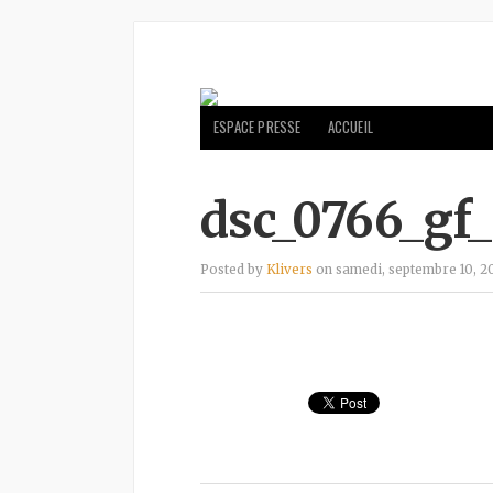
ESPACE PRESSE
ACCUEIL
dsc_0766_gf_
Posted by
Klivers
on samedi, septembre 10, 20