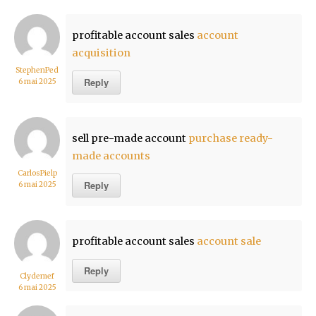
profitable account sales
account
acquisition
StephenPed
Reply
6 mai 2025
sell pre-made account
purchase ready-
made accounts
CarlosPielp
Reply
6 mai 2025
profitable account sales
account sale
Reply
Clydemef
6 mai 2025