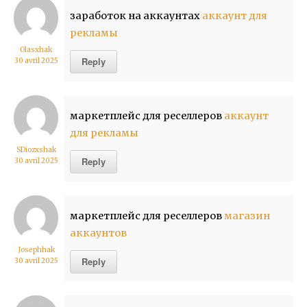
заработок на аккаунтах
аккаунт для
рекламы
Olasxhak
Reply
30 avril 2025
маркетплейс для реселлеров
аккаунт
для рекламы
SDiozxshak
Reply
30 avril 2025
маркетплейс для реселлеров
магазин
аккаунтов
Josephhak
Reply
30 avril 2025