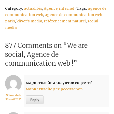
Category:
actualités
,
Agence
,
internet
· Tags:
agence de
communication web
,
agence de communication web
paris
,
kliver's media
,
référencement naturel
,
social
media
877 Comments on “
We are
social, Agence de
communication web !
”
маркетплейс аккаунтов соцсетей
маркетплейс для реселлеров
SDiozxshak
Reply
30 avril 2025