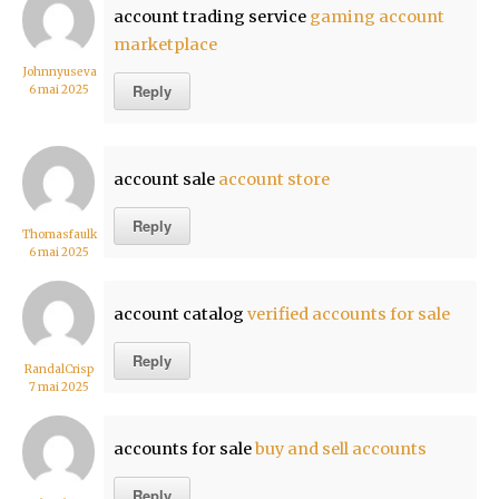
account trading service
gaming account
marketplace
Johnnyuseva
Reply
6 mai 2025
account sale
account store
Reply
Thomasfaulk
6 mai 2025
account catalog
verified accounts for sale
Reply
RandalCrisp
7 mai 2025
accounts for sale
buy and sell accounts
Reply