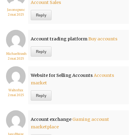
Account Sales
Jasonspunc
Reply
2 mai 2025
Account trading platform
Buy accounts
Reply
Michaeltrauh
2 mai 2025
Website for Selling Accounts
Accounts
market
Walterhix
Reply
2 mai 2025
Account exchange
Gaming account
marketplace
JaredBuize