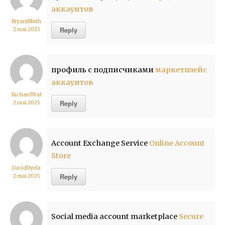
аккаунтов
BryantBluth
Reply
2 mai 2025
профиль с подписчиками
маркетплейс
аккаунтов
RichardWaf
Reply
2 mai 2025
Account Exchange Service
Online Account
Store
DavidDyela
Reply
2 mai 2025
Social media account marketplace
Secure