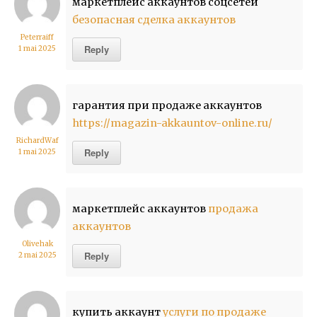
маркетплейс аккаунтов соцсетей
безопасная сделка аккаунтов
Peterraiff
Reply
1 mai 2025
гарантия при продаже аккаунтов
https://magazin-akkauntov-online.ru/
RichardWaf
Reply
1 mai 2025
маркетплейс аккаунтов
продажа
аккаунтов
Olivehak
Reply
2 mai 2025
купить аккаунт
услуги по продаже